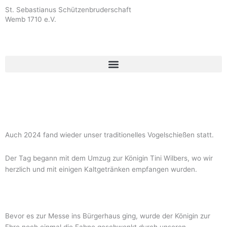
Zum
St. Sebastianus Schützenbruderschaft
Inhalt
Wemb 1710 e.V.
springen
Auch 2024 fand wieder unser traditionelles Vogelschießen statt.
Der Tag begann mit dem Umzug zur Königin Tini Wilbers, wo wir
herzlich und mit einigen Kaltgetränken empfangen wurden.
Bevor es zur Messe ins Bürgerhaus ging, wurde der Königin zur
Ehre noch einmal die Fahne geschwenkt durch unseren