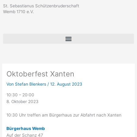
Zum
St. Sebastianus Schützenbruderschaft
Inhalt
Wemb 1710 e.V.
springen
Oktoberfest
Bürgerhaus
Xanten
Wemb
Oktoberfest Xanten
Von
Stefan Blenkers
/
12. August 2023
10:30
–
20:00
8. Oktober 2023
10:30 Uhr treffen am Bürgerhaus zur Abfahrt nach Xanten
Bürgerhaus Wemb
Auf der Schanz 47